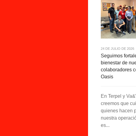
24 DE JULIO DE 2026
Seguimos fortal
bienestar de nu
colaboradores 
Oasis
En Terpel y Va
creemos que cui
quienes hacen p
nuestra operaci
es...