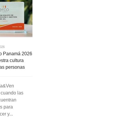
026
to Panamá 2026
stra cultura
las personas
 Va&Ven
 cuando las
cuentran
s para
er y...