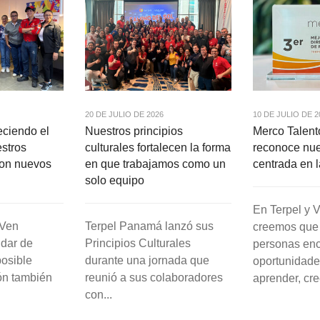
20 DE JULIO DE 2026
10 DE JULIO DE 2
eciendo el
Nuestros principios
Merco Talen
estros
culturales fortalecen la forma
reconoce nue
con nuevos
en que trabajamos como un
centrada en 
solo equipo
En Terpel y
&Ven
Terpel Panamá lanzó sus
creemos que
dar de
Principios Culturales
personas en
osible
durante una jornada que
oportunidade
ón también
reunió a sus colaboradores
aprender, crec
con...