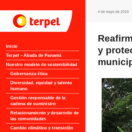
4 de mayo de 2019
Reafirm
Inicio
y prote
Terpel – Aliada de Panamá
munici
Nuestro modelo de sostenibilidad
Gobernanza ética
Diversidad, equidad y talento
humano
Gestión responsable de la
cadena de suministro
Relacionamiento y desarrollo de
las comunidades
Cambio climático y transición