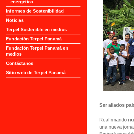
energética
Informes de Sostenibilidad
Noticias
Terpel Sostenible en medios
Fundación Terpel Panamá
Fundación Terpel Panamá en
medios
Contáctanos
Sitio web de Terpel Panamá
Ser aliados paí
Reafirmando
nu
una nueva jorn