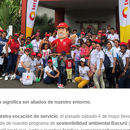
s significa ser aliados de nuestro entorno.
estra vocación de servicio
, el pasado sábado 4 de mayo lle
ada de nuestro programa de
sostenibilidad ambiental Bacurú
(