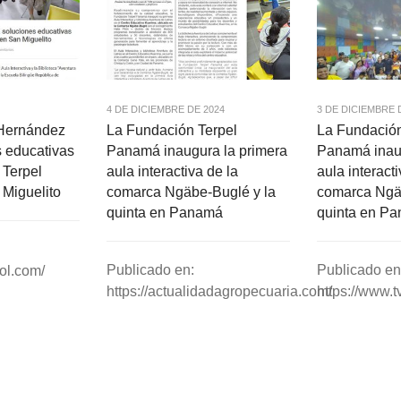
4 DE DICIEMBRE DE 2024
3 DE DICIEMBRE 
 Hernández
La Fundación Terpel
La Fundación
s educativas
Panamá inaugura la primera
Panamá inaug
 Terpel
aula interactiva de la
aula interacti
Miguelito
comarca Ngäbe-Buglé y la
comarca Ngäb
quinta en Panamá
quinta en P
Publicado en:
Publicado en
nol.com/
https://actualidadagropecuaria.com/
https://www.t