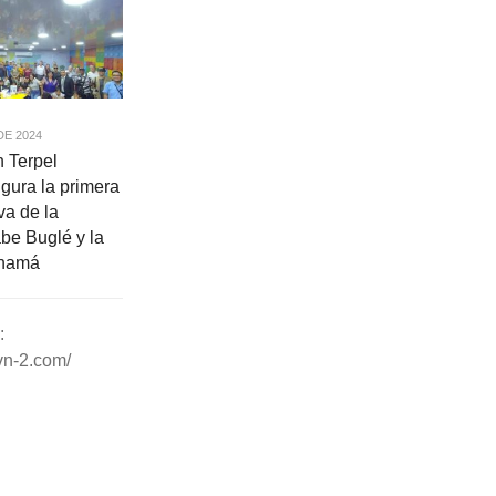
DE 2024
 Terpel
ura la primera
va de la
e Buglé y la
anamá
:
vn-2.com/