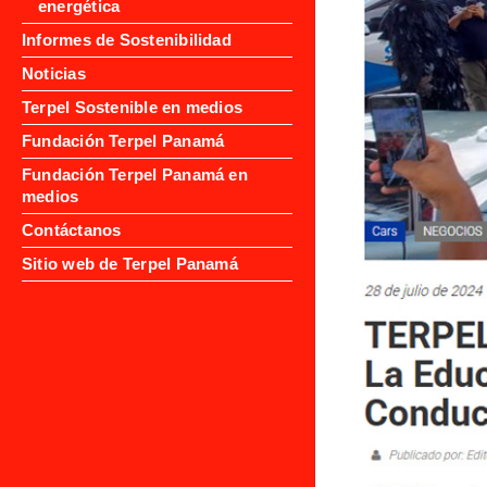
energética
Informes de Sostenibilidad
Noticias
Terpel Sostenible en medios
Fundación Terpel Panamá
Fundación Terpel Panamá en
medios
Contáctanos
Sitio web de Terpel Panamá