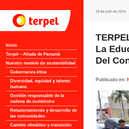
28 de julio de 2024
TERPEL
Inicio
La Educ
Terpel – Aliada de Panamá
Del Co
Nuestro modelo de sostenibilidad
Gobernanza ética
Publicado en:
Diversidad, equidad y talento
humano
Gestión responsable de la
cadena de suministro
Relacionamiento y desarrollo de
las comunidades
Cambio climático y transición