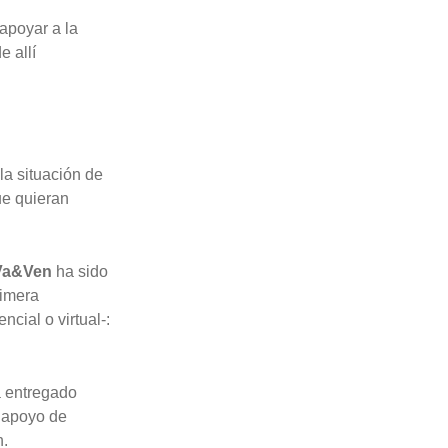
 apoyar a la
 allí
la situación de
ue quieran
Va&Ven
ha sido
rimera
cial o virtual-:
 entregado
l apoyo de
n.