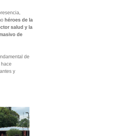
presencia,
omo
héroes de la
ctor salud y la
 masivo de
fundamental de
e hace
antes y