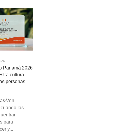
026
to Panamá 2026
stra cultura
las personas
 Va&Ven
 cuando las
cuentran
s para
er y...