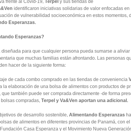
va frente al Covid-19,
Terpel
y sus tiendas de
a&Ven
identificaron iniciativas solidarias de valor enfocadas en
tuación de vulnerabilidad socioeconómica en estos momentos, de
ndo Esperanzas.
ntando Esperanzas?
a diseñada para que cualquier persona pueda sumarse a aliviar 
mentaria que muchas familias están afrontando. Las personas q
eden hacer de la siguiente forma:
taje de cada combo comprado en las tiendas de conveniencia
a la elaboración de una bolsa de alimentos con productos de p
 que también puede ser comprada directamente -de forma presen
3 bolsas compradas,
Terpel y Va&Ven aportan una adicional.
bjetivos de desarrollo sostenible,
Alimentando Esperanzas
ha
olsas de alimentos en diferentes provincias de Panamá, con e
 Fundación Casa Esperanza y el Movimiento Nueva Generació