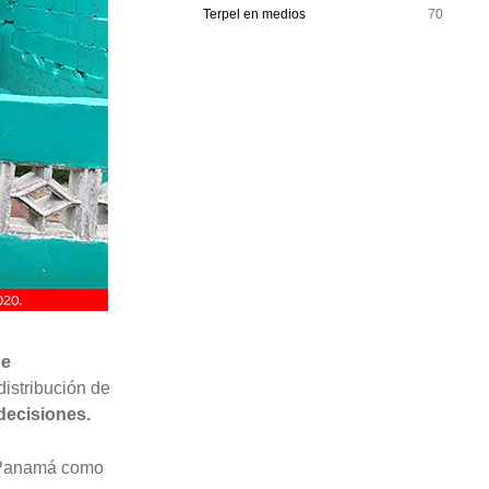
Terpel en medios
70
de
distribución de
decisiones.
n Panamá como