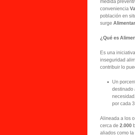
medida preventi
conveniencia
V
población en si
surge
Alimenta
¿Qué es Alime
Es una iniciativ
inseguridad ali
contribuir lo pu
Un porcen
destinado 
necesidad,
por cada 
Alineada a los o
cerca de
2.000
b
aliados como la