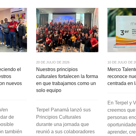
20 DE JULIO DE 2026
10 DE JULIO DE 2
eciendo el
Nuestros principios
Merco Talen
estros
culturales fortalecen la forma
reconoce nue
con nuevos
en que trabajamos como un
centrada en 
solo equipo
En Terpel y
&Ven
Terpel Panamá lanzó sus
creemos que
dar de
Principios Culturales
personas en
osible
durante una jornada que
oportunidade
ón también
reunió a sus colaboradores
aprender, crec