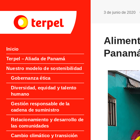
3 de junio de 2020
Aliment
Inicio
Panam
Terpel – Aliada de Panamá
Nuestro modelo de sostenibilidad
Gobernanza ética
Diversidad, equidad y talento
humano
Gestión responsable de la
cadena de suministro
Relacionamiento y desarrollo de
las comunidades
Cambio climático y transición