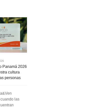
026
to Panamá 2026
stra cultura
las personas
 Va&Ven
 cuando las
cuentran