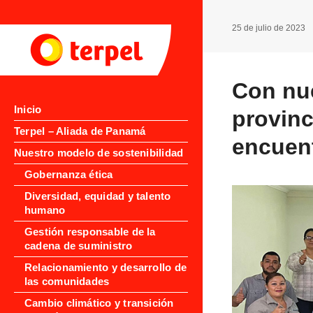
25 de julio de 2023
Con nue
Inicio
provinc
Terpel – Aliada de Panamá
encuent
Nuestro modelo de sostenibilidad
Gobernanza ética
Diversidad, equidad y talento
humano
Gestión responsable de la
cadena de suministro
Relacionamiento y desarrollo de
las comunidades
Cambio climático y transición