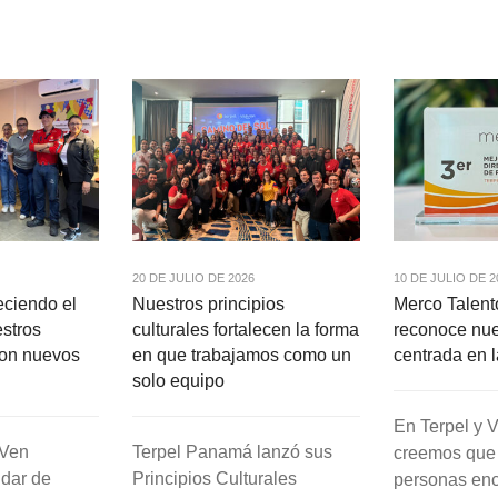
20 DE JULIO DE 2026
10 DE JULIO DE 2
eciendo el
Nuestros principios
Merco Talen
estros
culturales fortalecen la forma
reconoce nue
con nuevos
en que trabajamos como un
centrada en 
solo equipo
En Terpel y
&Ven
Terpel Panamá lanzó sus
creemos que
dar de
Principios Culturales
personas en