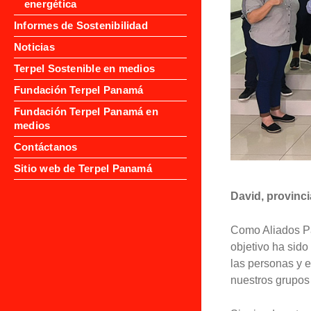
energética
Informes de Sostenibilidad
Noticias
Terpel Sostenible en medios
Fundación Terpel Panamá
Fundación Terpel Panamá en
medios
Contáctanos
Sitio web de Terpel Panamá
David, provinci
Como Aliados Pa
objetivo ha sido
las personas y e
nuestros grupos 