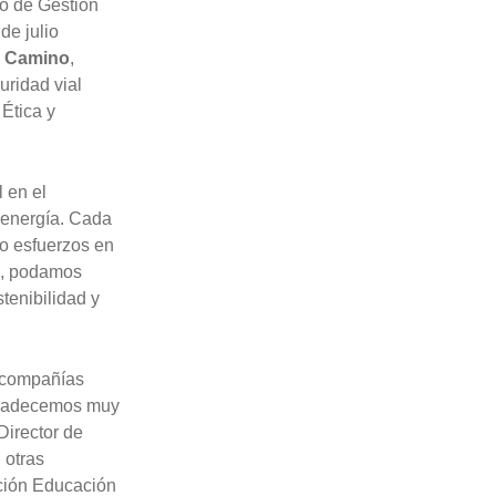
o de Gestión
de julio
l Camino
,
uridad vial
 Ética y
 en el
 energía. Cada
do esfuerzos en
es, podamos
tenibilidad y
1 compañías
Agradecemos muy
Director de
 otras
ación Educación