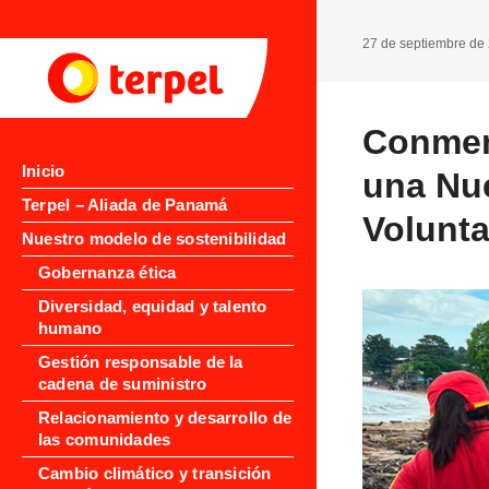
27 de septiembre de
Conmem
Inicio
una Nu
Terpel – Aliada de Panamá
Volunta
Nuestro modelo de sostenibilidad
Gobernanza ética
Diversidad, equidad y talento
humano
Gestión responsable de la
cadena de suministro
Relacionamiento y desarrollo de
las comunidades
Cambio climático y transición