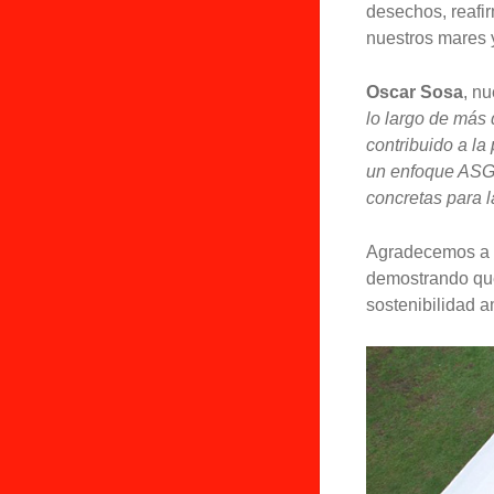
desechos, reafi
nuestros mares y
Oscar Sosa
, n
lo largo de más
contribuido a l
un enfoque ASG 
concretas para l
Agradecemos a
demostrando que
sostenibilidad a