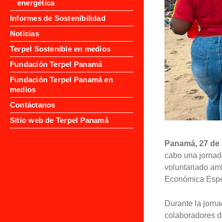
energética
Informes de Sostenibilidad
Noticias
Terpel Sostenible en medios
Fundación Terpel Panamá
Fundación Terpel Panamá en
medios
Contáctanos
Sitio web de Terpel Panamá
Panamá, 27 de 
cabo una jornad
voluntariado am
Económica Espe
Durante la jorn
colaboradores d